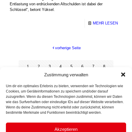
Entlastung von erdrückenden Altschulden ist dabei der
Schlüssel“, betont Yüksel.
MEHR LESEN
vorherige Seite
1
2
3
4
5
6
7
8
Zustimmung verwalten
9
10
11
12
13
14
15
16
Um dir ein optimales Erlebnis zu bieten, verwenden wir Technologien wie
17
18
19
20
21
22
23
24
Cookies, um Geräteinformationen zu speichern und/oder darauf
zuzugreifen. Wenn du diesen Technologien zustimmst, können wir Daten
25
26
27
28
29
30
31
32
wie das Surfverhalten oder eindeutige IDs auf dieser Website verarbeiten.
Wenn du deine Zustimmung nicht erteilst oder zurückziehst, können
33
34
35
36
37
bestimmte Merkmale und Funktionen beeinträchtigt werden.
Akzeptieren