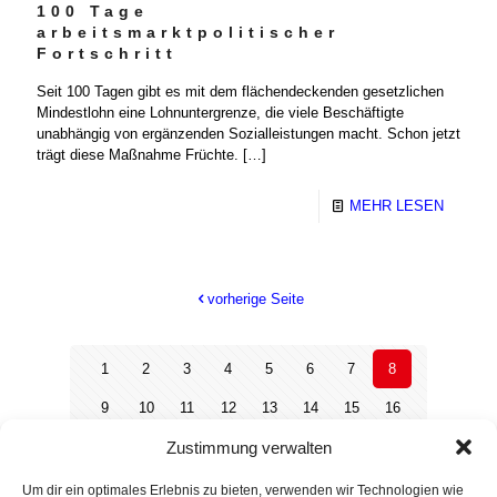
100 Tage
arbeitsmarktpolitischer
Fortschritt
Seit 100 Tagen gibt es mit dem flächendeckenden gesetzlichen
Mindestlohn eine Lohnuntergrenze, die viele Beschäftigte
unabhängig von ergänzenden Sozialleistungen macht. Schon jetzt
trägt diese Maßnahme Früchte.
[…]
MEHR LESEN
vorherige Seite
1
2
3
4
5
6
7
8
9
10
11
12
13
14
15
16
Zustimmung verwalten
17
18
19
20
21
22
23
24
25
26
27
28
29
30
31
32
Um dir ein optimales Erlebnis zu bieten, verwenden wir Technologien wie