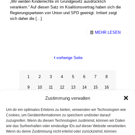
„Wir werden Kinderrechte im Grundgesetz ausdrücklich
verankern.“ Auf diesen Satz im Koalitionsvertrag haben sich die
Regierungsparteien von Union und SPD geeinigt. Irritiert zeigt
sich daher die
[…]
MEHR LESEN
vorherige Seite
1
2
3
4
5
6
7
8
9
10
11
12
13
14
15
16
Zustimmung verwalten
17
18
19
20
21
22
23
24
25
26
27
28
29
30
31
32
Um dir ein optimales Erlebnis zu bieten, verwenden wir Technologien wie
Cookies, um Geräteinformationen zu speichern und/oder darauf
33
34
35
36
37
zuzugreifen. Wenn du diesen Technologien zustimmst, können wir Daten
wie das Surfverhalten oder eindeutige IDs auf dieser Website verarbeiten.
Wenn du deine Zustimmung nicht erteilst oder zurückziehst, können
nächste Seite