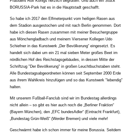
Präsident Rolf Königs herzlich begrüßen. Und auch ein Stück
BORUSSIA-Park hat es in die Hauptstadt geschafft.
So habe ich 2017 den Elfmeterpunkt vom heiligen Rasen aus
dem Stadion ausgestochen und mit nach Berlin genommen. Dort
habe ich diesen Rasen zusammen mit meiner Besuchergruppe
aus Mönchengladbach und meinem Viersener Kollegen Udo
Schiefner in das Kunstwerk „Der Bevölkerung“ eingesetzt. Es
handelt sich dabei um ein 21 mal sieben Meter großes Beet im
nördlichen Hof des Reichstagsgebäudes, in dessen Mitte der
Schriftzug "Der Bevölkerung" in großen Leuchtbuchstaben steht.
Alle Bundestagsabgeordneten können seit September 2000 Erde
aus ihrem Wahlkreis hinzufügen und so das Kunstwerk "lebendig"
halten.
Mit unserem Fußball-Fanclub sind wir im Bundestag allerdings
nicht allein – so gibt es hier auch noch die „Berliner Fraktion“
(Bayern München), den „EFC bundesAdler“ (Eintracht Frankfurt),
„Bundestag Grün-Weiß“ (Werder Bremen) und viele mehr!
Geschwärmt habe ich schon immer für meine Borussia. Seitdem