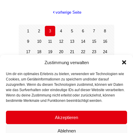
vorherige Seite
1
2
3
4
5
6
7
8
9
10
11
12
13
14
15
16
17
18
19
20
21
22
23
24
Zustimmung verwalten
25
26
27
28
29
30
31
32
33
34
35
36
37
38
39
40
Um dir ein optimales Erlebnis zu bieten, verwenden wir Technologien wie
Cookies, um Geräteinformationen zu speichern und/oder darauf
41
42
43
44
zuzugreifen. Wenn du diesen Technologien zustimmst, können wir Daten
wie das Surfverhalten oder eindeutige IDs auf dieser Website verarbeiten.
Wenn du deine Zustimmung nicht erteilst oder zurückziehst, können
nächste Seite
bestimmte Merkmale und Funktionen beeinträchtigt werden.
Akzeptieren
© 2024 GÜLISTAN YÜKSEL. All Rights Reserved.
Ablehnen