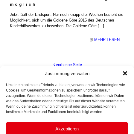
möglich
Jetzt läuft der Endspurt: Nur noch knapp drei Wochen besteht die
Möglichkeit, sich um die Goldene Göre 2015 des Deutschen
Kinderhilfswerkes zu bewerben. Die Goldene Göre
[…]
MEHR LESEN
vorherige Seite
Zustimmung verwalten
1
2
3
4
5
6
7
8
Um dir ein optimales Erlebnis zu bieten, verwenden wir Technologien wie
Cookies, um Geräteinformationen zu speichern und/oder darauf
9
10
11
zuzugreifen. Wenn du diesen Technologien zustimmst, können wir Daten
wie das Surfverhalten oder eindeutige IDs auf dieser Website verarbeiten.
Wenn du deine Zustimmung nicht erteilst oder zurückziehst, können
nächste Seite
bestimmte Merkmale und Funktionen beeinträchtigt werden.
Akzeptieren