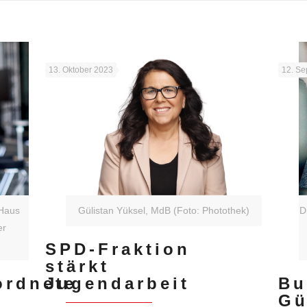
e
13. Oktober 2023
12. Se
-Haus
Gülistan Yüksel, MdB (Foto: Photothek)
D
er
SPD-Fraktion
stärkt
ordnete
Jugendarbeit
Bu
Gü