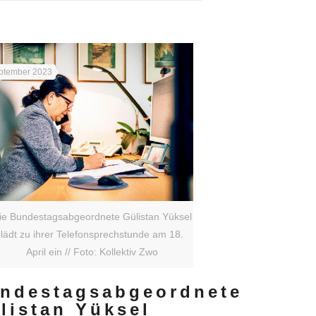
ptember 2023
ie Bundestagsabgeordnete Gülistan Yüksel
lädt zu ihrer Telefonsprechstunde am 18.
April ein // Foto: Kollektiv Zwo
ndestagsabgeordnete
listan Yüksel