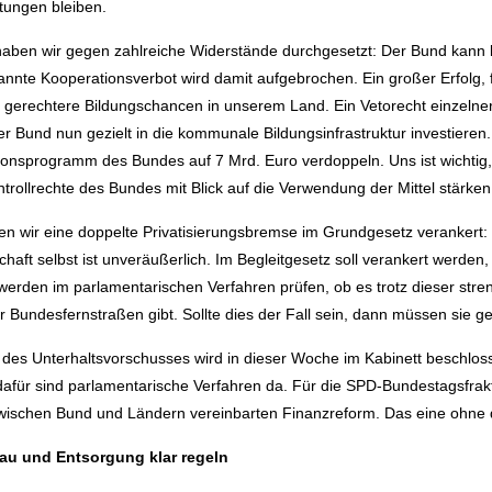
tungen bleiben.
aben wir gegen zahlreiche Widerstände durchgesetzt: Der Bund kann kü
nnte Kooperationsverbot wird damit aufgebrochen. Ein großer Erfolg, 
r gerechtere Bildungschancen in unserem Land. Ein Vetorecht einzelne
r Bund nun gezielt in die kommunale Bildungsinfrastruktur investieren
ionsprogramm des Bundes auf 7 Mrd. Euro verdoppeln. Uns ist wichtig
trollrechte des Bundes mit Blick auf die Verwendung der Mittel stärken
en wir eine doppelte Privatisierungsbremse im Grundgesetz veranker
haft selbst ist unveräußerlich. Im Begleitgesetz soll verankert werden
werden im parlamentarischen Verfahren prüfen, ob es trotz dieser st
er Bundesfernstraßen gibt. Sollte dies der Fall sein, dann müssen sie 
ng des Unterhaltsvorschusses wird in dieser Woche im Kabinett beschlos
dafür sind parlamentarische Verfahren da. Für die SPD-Bundestagsfrakt
 zwischen Bund und Ländern vereinbarten Finanzreform. Das eine ohne 
au und Entsorgung klar regeln