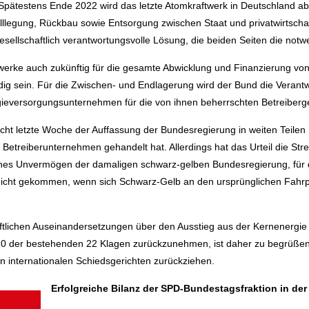
 Spätestens Ende 2022 wird das letzte Atomkraftwerk in Deutschland 
Stilllegung, Rückbau sowie Entsorgung zwischen Staat und privatwirtsc
gesellschaftlich verantwortungsvolle Lösung, die beiden Seiten die notw
werke auch zukünftig für die gesamte Abwicklung und Finanzierung von
ndig sein. Für die Zwischen- und Endlagerung wird der Bund die Verant
gieversorgungsunternehmen für die von ihnen beherrschten Betreiberge
cht letzte Woche der Auffassung der Bundesregierung in weiten Teilen
Betreiberunternehmen gehandelt hat. Allerdings hat das Urteil die St
ches Unvermögen der damaligen schwarz-gelben Bundesregierung, für 
icht gekommen, wenn sich Schwarz-Gelb an den ursprünglichen Fahrp
haftlichen Auseinandersetzungen über den Ausstieg aus der Kernenergi
20 der bestehenden 22 Klagen zurückzunehmen, ist daher zu begrüßen. 
 internationalen Schiedsgerichten zurückziehen.
Erfolgreiche Bilanz der SPD-Bundestagsfraktion in der