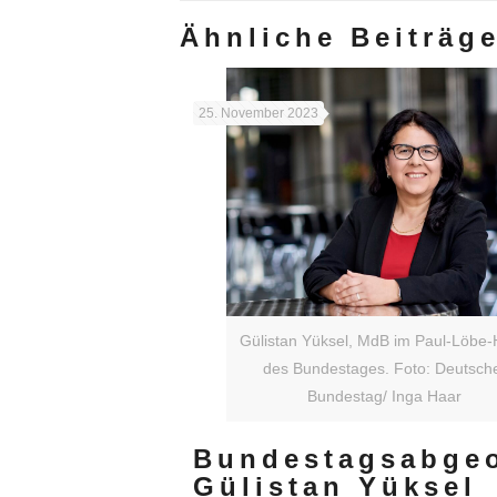
Ähnliche Beiträg
25. November 2023
Gülistan Yüksel, MdB im Paul-Löbe
des Bundestages. Foto: Deutsch
Bundestag/ Inga Haar
Bundestagsabge
Gülistan Yüksel