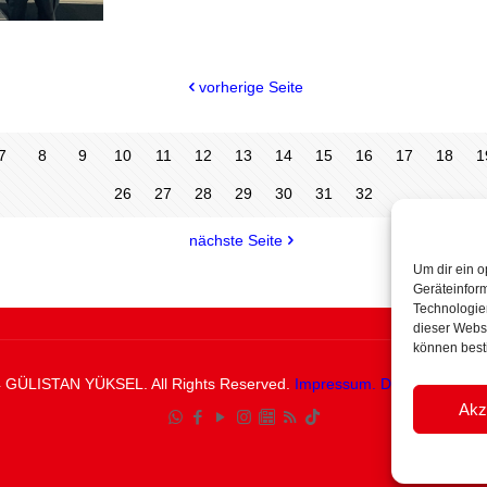
vorherige Seite
7
8
9
10
11
12
13
14
15
16
17
18
1
26
27
28
29
30
31
32
nächste Seite
Um dir ein o
Geräteinfor
Technologien
dieser Websi
können best
 GÜLISTAN YÜKSEL. All Rights Reserved.
Impressum.
Datenschutzerk
Akz