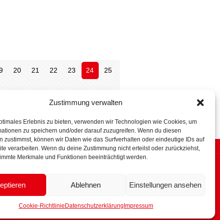
9
20
21
22
23
24
25
Zustimmung verwalten
ptimales Erlebnis zu bieten, verwenden wir Technologien wie Cookies, um
mationen zu speichern und/oder darauf zuzugreifen. Wenn du diesen
 zustimmst, können wir Daten wie das Surfverhalten oder eindeutige IDs auf
te verarbeiten. Wenn du deine Zustimmung nicht erteilst oder zurückziehst,
immte Merkmale und Funktionen beeinträchtigt werden.
lärung.
eptieren
Ablehnen
Einstellungen ansehen
Cookie-Richtlinie
Datenschutzerklärung
Impressum