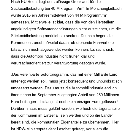
Nach EU-Recht liegt der zulässige Grenzwert für die
Stickoxidbelastung bei 40 Mikrogramm/m³. In Mönchengladbach
wurde 2016 ein Jahresmittelwert von 44 Mikrogramm/m³
gemessen. Mittlerweile ist klar, dass die von den Herstellern
angekündigten Softwarenachrüstungen nicht ausreichen, um die
Stickoxidbelastung merklich zu senken. Deshalb hegen die
Kommunen zurecht Zweifel daran, ob drohende Fahrverbote
tatsächlich noch abgewendet werden können. Es rächt sich,
dass die Automobilindustrie nicht früher, klar und
verursacherorientiert zur Verantwortung gezogen wurde.
„Das vereinbarte Sofortprogramm, das mit einer Milliarde Euro
unterlegt werden soll, muss jetzt konsequent und unbürokratisch
umgesetzt werden. Dazu muss die Automobilindustrie endlich
ihren schon im September zugesagten Anteil von 250 Millionen
Euro beitragen – bislang ist noch kein einziger Euro geflossen!
Darüber hinaus muss geklärt werden, wie hoch die Eigenanteile
der Kommunen im Einzelfall sein werden und ob die Länder
bereit sind, die kommunalen Eigenanteile zu übernehmen. Hier
ist NRW-Ministerpräsident Laschet gefragt, vor allem die