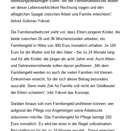
betreuungsbedürftigen Eltern. Mit der Familienarbeitszeit wollen
wir dieser Lebenswirklichkeit Rechnung tragen und den
alltäglichen Spagat zwischen Arbeit und Familie erleichtern“,
betont Gülistan Yüksel.
Die Familienarbeitszeit sieht vor, dass Eltern jüngerer Kinder, die
beide zwischen 26 und 36 Wochenstunden arbeiten, ein
Familiengeld in Höhe von 300 Euro monatlich erhalten. Je 150
Euro für die Mutter und für den Vater – bis zu 24 Monate lang
und für alle Kinder, die jünger als acht Jahre sind. Auch Allein-
und Getrennterziehende sollen davon profitieren. „Mit dem
Familiengeld werden so auch die vielen Familien mit kleinen
Einkommen erreicht, für die sich dieser Betrag besonders
auszahlt. Denn mehr Zeit für Familie soll nicht am Geldbeutel
der Eltern scheitern“, lobt Yüksel das Konzept.
Darüber hinaus soll vom Familiengeld profitieren können, wer
aufgrund der Pflege von Angehörigen seine Arbeitszeit
reduzieren möchte. Das Familiengeld für Pflege beträgt 150
Euro monatlich. Es wird bei einer in der Regel vollzeitnahen
Beschäftigung für bis zu 24 Monate gezahlt. „Damit erreichen