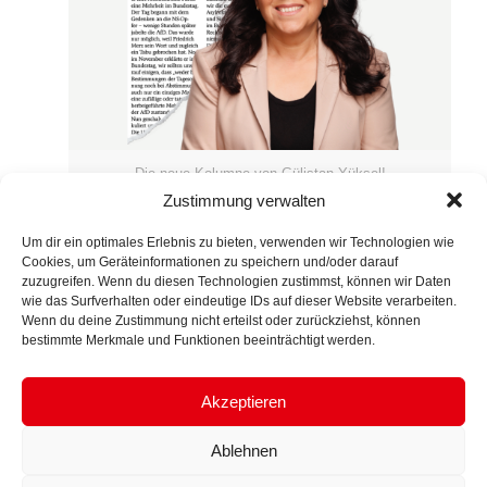
Die neue Kolumne von Gülistan Yüksel!
Zustimmung verwalten
Extra-Tipp Kolumne vom 16.
Um dir ein optimales Erlebnis zu bieten, verwenden wir Technologien wie
Februar 2025
Cookies, um Geräteinformationen zu speichern und/oder darauf
zuzugreifen. Wenn du diesen Technologien zustimmst, können wir Daten
wie das Surfverhalten oder eindeutige IDs auf dieser Website verarbeiten.
MEHR LESEN
Wenn du deine Zustimmung nicht erteilst oder zurückziehst, können
bestimmte Merkmale und Funktionen beeinträchtigt werden.
Akzeptieren
© 2024 GÜLISTAN YÜKSEL. All Rights Reserved.
Ablehnen
Impressum.
Datenschutzerklärung.