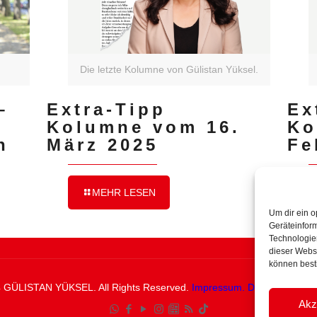
Die letzte Kolumne von Gülistan Yüksel.
–
Extra-Tipp
Ex
Kolumne vom 16.
Ko
h
März 2025
Fe
MEHR LESEN
Um dir ein o
Geräteinfor
Technologien
dieser Websi
können best
 GÜLISTAN YÜKSEL. All Rights Reserved.
Impressum.
Datenschutzerk
Akz