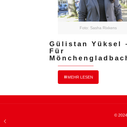
Foto: Sasha Rixkens
Gülistan Yüksel 
Für
Mönchengladbac
MEHR LESEN
© 2024