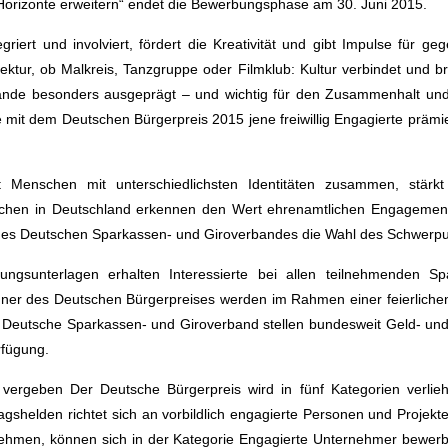
 Horizonte erweitern“ endet die Bewerbungsphase am 30. Juni 2015.
egriert und involviert, fördert die Kreativität und gibt Impulse für
chitektur, ob Malkreis, Tanzgruppe oder Filmklub: Kultur verbindet un
ande besonders ausgeprägt – und wichtig für den Zusammenhalt und 
chte mit dem Deutschen Bürgerpreis 2015 jene freiwillig Engagierte prämier
t Menschen mit unterschiedlichsten Identitäten zusammen, stär
hen in Deutschland erkennen den Wert ehrenamtlichen Engagements f
des Deutschen Sparkassen- und Giroverbandes die Wahl des Schwerp
ngsunterlagen erhalten Interessierte bei allen teilnehmenden Spa
ner des Deutschen Bürgerpreises werden im Rahmen einer feierlichen
er Deutsche Sparkassen- und Giroverband stellen bundesweit Geld- un
rfügung.
 vergeben Der Deutsche Bürgerpreis wird in fünf Kategorien verlie
agshelden richtet sich an vorbildlich engagierte Personen und Projek
ehmen, können sich in der Kategorie Engagierte Unternehmer bewerb