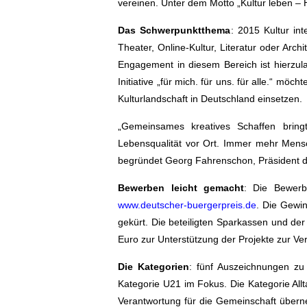
vereinen. Unter dem Motto „Kultur leben –
Das Schwerpunktthema
: 2015 Kultur int
Theater, Online-Kultur, Literatur oder Ar
Engagement in diesem Bereich ist hierzul
Initiative „für mich. für uns. für alle.“ mö
Kulturlandschaft in Deutschland einsetzen.
„Gemeinsames kreatives Schaffen bring
Lebensqualität vor Ort. Immer mehr Mensc
begründet Georg Fahrenschon, Präsident 
Bewerben leicht gemacht
: Die Bewerbu
www.deutscher-buergerpreis.de
. Die Gewin
gekürt. Die beteiligten Sparkassen und d
Euro zur Unterstützung der Projekte zur Ve
Die Kategorien
: fünf Auszeichnungen zu
Kategorie U21 im Fokus. Die Kategorie Allt
Verantwortung für die Gemeinschaft übern