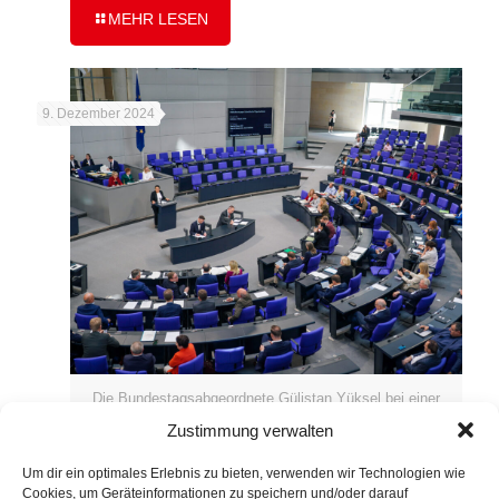
MEHR LESEN
9. Dezember 2024
Die Bundestagsabgeordnete Gülistan Yüksel bei einer
Plenarrede.
Zustimmung verwalten
Um dir ein optimales Erlebnis zu bieten, verwenden wir Technologien wie
Plenarrede vom 05.12.2024
Cookies, um Geräteinformationen zu speichern und/oder darauf