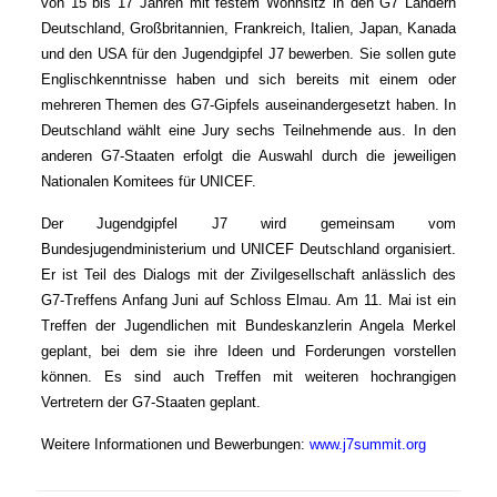
von 15 bis 17 Jahren mit festem Wohnsitz in den G7 Ländern
Deutschland, Großbritannien, Frankreich, Italien, Japan, Kanada
und den USA für den Jugendgipfel J7 bewerben. Sie sollen gute
Englischkenntnisse haben und sich bereits mit einem oder
mehreren Themen des G7-Gipfels auseinandergesetzt haben. In
Deutschland wählt eine Jury sechs Teilnehmende aus. In den
anderen G7-Staaten erfolgt die Auswahl durch die jeweiligen
Nationalen Komitees für UNICEF.
Der Jugendgipfel J7 wird gemeinsam vom
Bundesjugendministerium und UNICEF Deutschland organisiert.
Er ist Teil des Dialogs mit der Zivilgesellschaft anlässlich des
G7-Treffens Anfang Juni auf Schloss Elmau. Am 11. Mai ist ein
Treffen der Jugendlichen mit Bundeskanzlerin Angela Merkel
geplant, bei dem sie ihre Ideen und Forderungen vorstellen
können. Es sind auch Treffen mit weiteren hochrangigen
Vertretern der G7-Staaten geplant.
Weitere Informationen und Bewerbungen:
www.j7summit.org