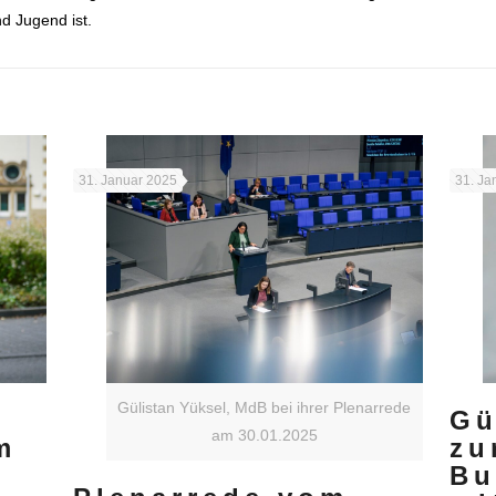
d Jugend ist.
e
31. Januar 2025
31. Ja
Gülistan Yüksel, MdB bei ihrer Plenarrede
Gü
am 30.01.2025
m
zu
Bu