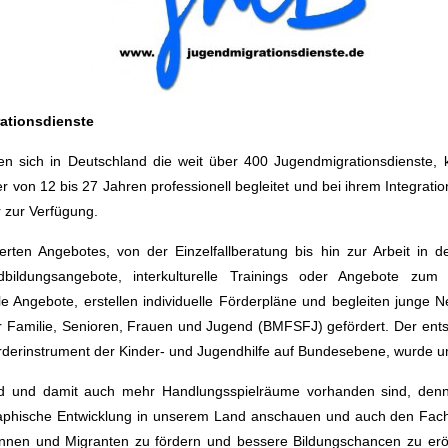
rationsdienste
en sich in Deutschland die weit über 400 Jugendmigrationsdienste,
 von 12 bis 27 Jahren professionell begleitet und bei ihrem Integration
r zur Verfügung.
rten Angebotes, von der Einzelfallberatung bis hin zur Arbeit in d
dbildungsangebote, interkulturelle Trainings oder Angebote zum
e Angebote, erstellen individuelle Förderpläne und begleiten jung
Familie, Senioren, Frauen und Jugend (BMFSFJ) gefördert. Der entsp
erinstrument der Kinder- und Jugendhilfe auf Bundesebene, wurde um
ld und damit auch mehr Handlungsspielräume vorhanden sind, denn 
raphische Entwicklung in unserem Land anschauen und auch den Fach
nnen und Migranten zu fördern und bessere Bildungschancen zu eröff